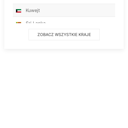
Kuwejt
Sri Lanka
ZOBACZ WSZYSTKIE KRAJE
Nepal
Bhutan
Singapur
Malezja