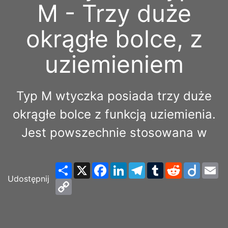
M - Trzy duże
okrągłe bolce, z
uziemieniem
Typ M wtyczka posiada trzy duże
okrągłe bolce z funkcją uziemienia.
Jest powszechnie stosowana w
Share
X
Facebook
LinkedIn
Telegram
Tumblr
Reddit
Diigo
Em
Udostępnij
Copy
Link