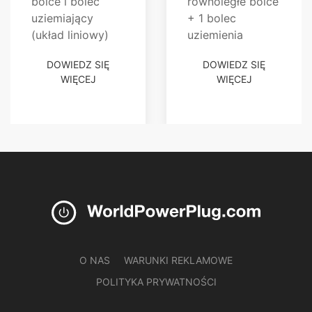
bolce i bolec
równoległe bolce
uziemiający
+ 1 bolec
(układ liniowy)
uziemienia
DOWIEDZ SIĘ
DOWIEDZ SIĘ
WIĘCEJ
WIĘCEJ
O NAS
WARUNKI REKLAMOWE
POLITYKA PRYWATNOŚCI