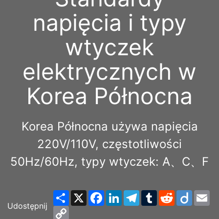
napięcia i typy
wtyczek
elektrycznych w
Korea Północna
Korea Północna używa napięcia
220V/110V, częstotliwości
50Hz/60Hz, typy wtyczek: A、C、F
Share
X
Facebook
LinkedIn
Telegram
Tumblr
Reddit
Diigo
Em
Udostępnij
Copy
Link