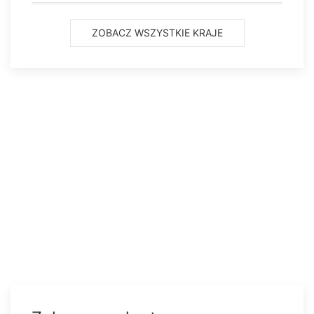
Panama
ZOBACZ WSZYSTKIE KRAJE
Honduras
Salwador
Trynidad i Tobago
Haiti
Jamajka
Nikaragua
Bahamy
Bermudy
Wyspy Kajmany