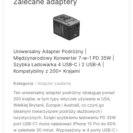
Zalecane adaptery
Barbados
Aruba
Belize
Antigua i Barbuda
Uniwersalny Adapter Podróżny |
Międzynarodowy Konwerter 7-w-1 PD 35W |
Wyspy Turks i Caicos
Szybka Ładowarka 4 USB-C i 2 USB-A |
Kompatybilny z 200+ Krajami
Saint Vincent i Grenadyny
Kategoria：
Adapter zasilania
Saint Kitts i Nevis
Ten uniwersalny adapter podróżny obsługuje ponad
200 krajów, w tym typy wtyczek używane w USA,
Wyspy Dziewicze USA
Wielkiej Brytanii, Europie i Australii, co czyni go
idealnym towarzyszem podróży służbowych i
Antyle Holenderskie
turystycznych. Dzięki szybkiemu ładowaniu PD 35W
port USB-C1 może naładować iPhone 15 Pro do 60%
Montserrat
w zaledwie 30 minut. Wyposażony w 4 porty USB-C i