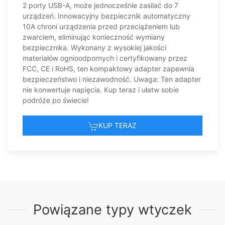
2 porty USB-A, może jednocześnie zasilać do 7
Kuba
urządzeń. Innowacyjny bezpiecznik automatyczny
10A chroni urządzenia przed przeciążeniem lub
zwarciem, eliminując konieczność wymiany
Brytyjskie Wyspy Dziewicze
bezpiecznika. Wykonany z wysokiej jakości
materiałów ognioodpornych i certyfikowany przez
Anguilla
FCC, CE i RoHS, ten kompaktowy adapter zapewnia
bezpieczeństwo i niezawodność. Uwaga: Ten adapter
Stany Zjednoczone
nie konwertuje napięcia. Kup teraz i ułatw sobie
podróże po świecie!
Kanada
KUP TERAZ
Powiązane typy wtyczek