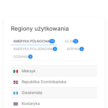
Regiony użytkowania
AMERYKA PÓŁNOCNA
AZJA
29
12
AMERYKA POŁUDNIOWA
AFRYKA
5
2
OCEANIA
4
Meksyk
Republika Dominikańska
Gwatemala
Kostaryka