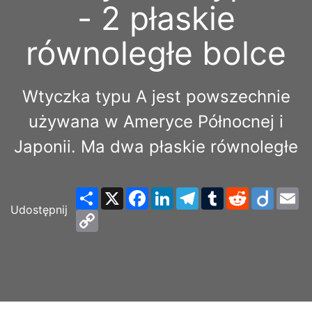
- 2 płaskie
równoległe bolce
Wtyczka typu A jest powszechnie
używana w Ameryce Północnej i
Japonii. Ma dwa płaskie równoległe
Share
X
Facebook
LinkedIn
Telegram
Tumblr
Reddit
Diigo
Em
Udostępnij
Copy
Link