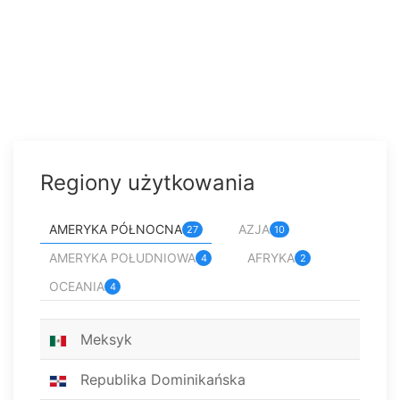
Regiony użytkowania
AMERYKA PÓŁNOCNA
AZJA
27
10
AMERYKA POŁUDNIOWA
AFRYKA
4
2
OCEANIA
4
Meksyk
Republika Dominikańska