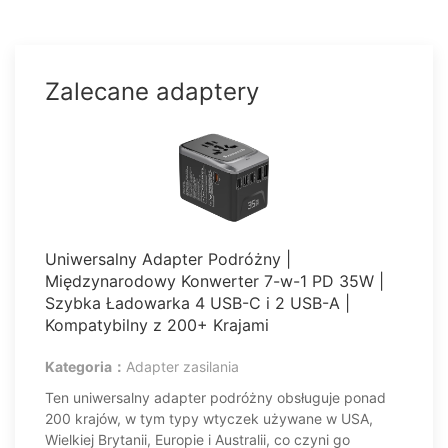
Bermudy
Wyspy Kajmany
Zalecane adaptery
Barbados
Aruba
Belize
Antigua i Barbuda
Uniwersalny Adapter Podróżny |
Międzynarodowy Konwerter 7-w-1 PD 35W |
Wyspy Turks i Caicos
Szybka Ładowarka 4 USB-C i 2 USB-A |
Kompatybilny z 200+ Krajami
Saint Kitts i Nevis
Kategoria：
Adapter zasilania
Wyspy Dziewicze USA
Ten uniwersalny adapter podróżny obsługuje ponad
200 krajów, w tym typy wtyczek używane w USA,
Antyle Holenderskie
Wielkiej Brytanii, Europie i Australii, co czyni go