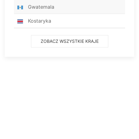
Gwatemala
Kostaryka
Panama
ZOBACZ WSZYSTKIE KRAJE
Honduras
Salwador
Trynidad i Tobago
Haiti
Jamajka
Nikaragua
Bahamy