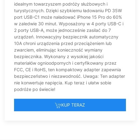
idealnym towarzyszem podróży służbowych i
Montserrat
turystycznych. Dzięki szybkiemu ładowaniu PD 35W
port USB-C1 może naładować iPhone 15 Pro do 60%
Kuba
w zaledwie 30 minut. Wyposażony w 4 porty USB-C i
2 porty USB-A, może jednocześnie zasilać do 7
Brytyjskie Wyspy Dziewicze
urządzeń. Innowacyjny bezpiecznik automatyczny
10A chroni urządzenia przed przeciążeniem lub
zwarciem, eliminując konieczność wymiany
Stany Zjednoczone
bezpiecznika. Wykonany z wysokiej jakości
materiałów ognioodpornych i certyfikowany przez
Kanada
FCC, CE i RoHS, ten kompaktowy adapter zapewnia
bezpieczeństwo i niezawodność. Uwaga: Ten adapter
nie konwertuje napięcia. Kup teraz i ułatw sobie
podróże po świecie!
KUP TERAZ