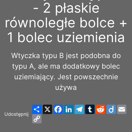
- 2 płaskie
równoległe bolce +
1 bolec uziemienia
Wtyczka typu B jest podobna do
typu A, ale ma dodatkowy bolec
uziemiający. Jest powszechnie
używa
Share
X
Facebook
LinkedIn
Telegram
Tumblr
Reddit
Diigo
Em
Udostępnij
Copy
Link