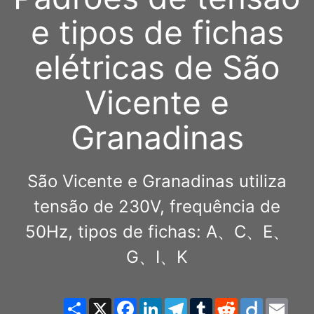
e tipos de fichas
elétricas de São
Vicente e
Granadinas
São Vicente e Granadinas utiliza
tensão de 230V, frequência de
50Hz, tipos de fichas: A、C、E、
G、I、K
Share
X
Facebook
LinkedIn
Telegram
Tumblr
Reddit
Diigo
Emai