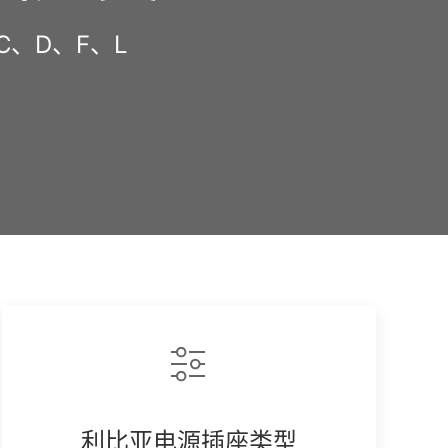
C、D、F、L
py
k
利比亚电源插座类型