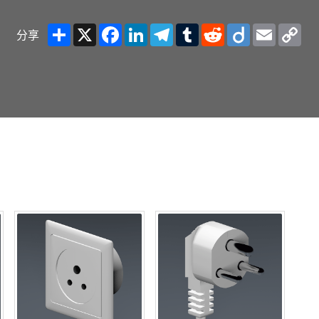
Share
X
Facebook
LinkedIn
Telegram
Tumblr
Reddit
Diigo
Email
Co
分享
Lin