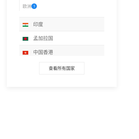
欧洲
1
印度
孟加拉国
中国香港
巴基斯坦
查看所有国家
伊拉克
斯里兰卡
缅甸
约旦
尼泊尔